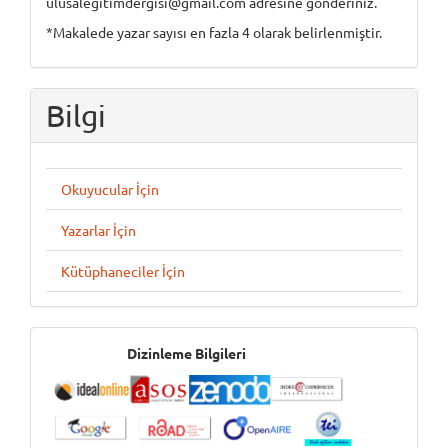
ulusalegitimdergisi@gmail.com adresine gönderiniz.
*Makalede yazar sayısı en fazla 4 olarak belirlenmiştir.
Bilgi
Okuyucular İçin
Yazarlar İçin
Kütüphaneciler İçin
İndeksler
Dizinleme Bilgileri