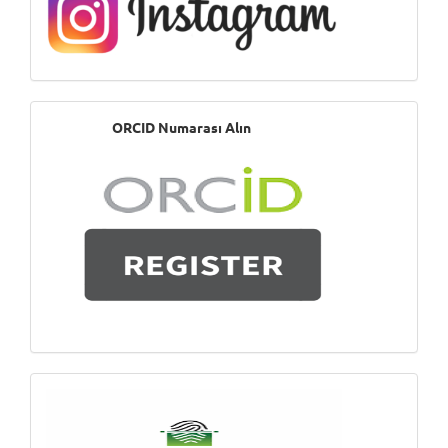
ORCID
ORCID Numarası Alın
Numarası
Alın
intihal