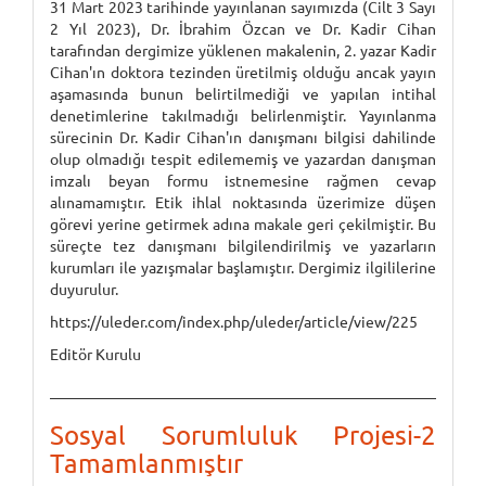
31 Mart 2023 tarihinde yayınlanan sayımızda (Cilt 3 Sayı
2 Yıl 2023), Dr. İbrahim Özcan ve Dr. Kadir Cihan
tarafından dergimize yüklenen makalenin, 2. yazar Kadir
Cihan'ın doktora tezinden üretilmiş olduğu ancak yayın
aşamasında bunun belirtilmediği ve yapılan intihal
denetimlerine takılmadığı belirlenmiştir. Yayınlanma
sürecinin Dr. Kadir Cihan'ın danışmanı bilgisi dahilinde
olup olmadığı tespit edilememiş ve yazardan danışman
imzalı beyan formu istnemesine rağmen cevap
alınamamıştır. Etik ihlal noktasında üzerimize düşen
görevi yerine getirmek adına makale geri çekilmiştir. Bu
süreçte tez danışmanı bilgilendirilmiş ve yazarların
kurumları ile yazışmalar başlamıştır. Dergimiz ilgililerine
duyurulur.
https://uleder.com/index.php/uleder/article/view/225
Editör Kurulu
Sosyal Sorumluluk Projesi-2
Tamamlanmıştır