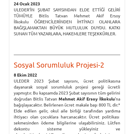
24 Ocak 2023
ULEDER'İN ŞUBAT SAYISINDAN ELDE ETTİĞİ GELİRİ
TÜMÜYLE Bitlis Tatvan Mehmet Akif Ersoy
İlkokulu ÖĞRENCİLERİNDEN İHTİYACI OLANLARA
BAĞIŞLAMAKTAN BÜYÜK MUTLULUK DUYDU. KATKI
SUNAN TÜM YAZARLARA, HAKEMLERE TEŞEKKÜRLER.
Sosyal Sorumluluk Projesi-2
8 Ekim 2022
ULEDER 2023 Şubat sayısını, ücret politikasına
dayanarak sosyal sorumluluk projesi gereği ücretli
yapmıştır. Bu kapsamda 2023 Şubat sayısının tüm gelirini
doğrudan Bitlis Tatvan
Mehmet Akif Ersoy İlkokulu
'na
bağışlayacaktır. Belirlenen ücret makale başı 800 TL dir.*
Elde edilen gelir, okul aile birliği tarafından yardıma
ihtiyacı olan çocuklara harcanacaktır. Ücret politikası
sekmesinden ödeme bilgilerine ulaşabilirsiniz. Lütfen
dekontu sisteme yükleyiniz ve