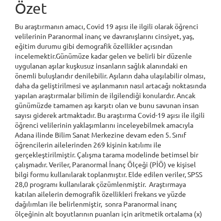
Özet
Bu araştırmanın amacı, Covid 19 aşısı ile ilgili olarak öğrenci
velilerinin Paranormal inanç ve davranışlarını cinsiyet, yaş,
eğitim durumu gibi demografik özellikler açısından
incelemektir.Günümüze kadar gelen ve belirli bir düzenle
uygulanan aşılar kuşkusuz insanların sağlık alanındaki en
önemli buluşlarıdır denilebilir. Aşıların daha ulaşılabilir olması,
daha da geliştirilmesi ve aşılanmanın nasıl artacağı noktasında
yapılan araştırmalar bilimin de ilgilendiği konulardır. Ancak
günümüzde tamamen aşı karşıtı olan ve bunu savunan insan
sayısı giderek artmaktadır. Bu araştırma Covid-19 aşısı ile ilgili
öğrenci velilerinin yaklaşımlarını inceleyebilmek amacıyla
Adana ilinde Bilim Sanat Merkezine devam eden 5. Sınıf
öğrencilerin ailelerinden 269 kişinin katılımı ile
gerçekleştirilmiştir. Çalışma tarama modelinde betimsel bir
çalışmadır. Veriler, Paranormal İnanç Ölçeği (PİÖ) ve kişisel
bilgi formu kullanılarak toplanmıştır. Elde edilen veriler, SPSS
28,0 programı kullanılarak çözümlenmiştir. Araştırmaya
katılan ailelerin demografik özellikleri frekans ve yüzde
dağılımları ile belirlenmiştir, sonra Paranormal inanç
ölçeğinin alt boyutlarının puanları için aritmetik ortalama (x)