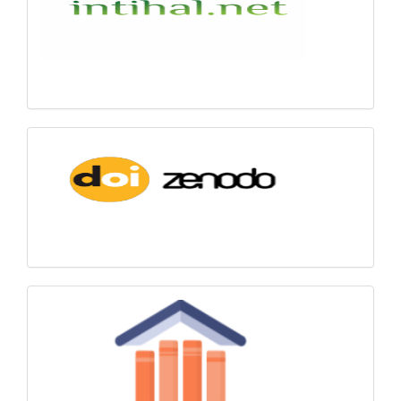
Zenodo-
DOI
Ödeme