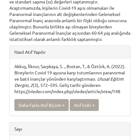
ve standart sapma (ss) değerleri saptanmıştır.
Araştırmamızda, kişilerin Covid-19 aşısı olmamaları ile
Paranormal inançlarının alt değişkenlerinden Geleneksel
Paranormal İnanç arasında anlamlı bir ilişki olduğu sonucuna
ulaşılmıştır. Bununla birlikte aşı olmayan bireylerden
Geleneksel Paranormal İnançlar açısından 60-64 yaş aralığında
istatistiksel olarak anlamlı farklılık saptanmıştır.
Article
Nasıl Atıf Yapılır
Details
Akkuş, İlknur, Sarpkaya, S. ., Bostan, T., & Öztürk, A. (2022).
Bireylerin Covid 19 aşısına karşı tutumlarının paranormal
ve batıl inançlar yönünden karşılaştırması.
Ulusal Eğitim
Dergisi
,
2
(3), 572–595. Geliş tarihi gönderen
https://uleder.com/index.php/uleder/article/view/148
Daha Fazla Atıf Biçimi
Atıf İndir
Sayı