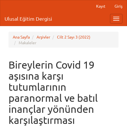
Main
Kayıt
Giriş
Navigation
Main
Ulusal Eğitim Dergisi
Toggl
Content
navig
Sidebar
Ana Sayfa
Arşivler
Cilt 2 Sayı 3 (2022)
Makaleler
Bireylerin Covid 19
aşısına karşı
tutumlarının
paranormal ve batıl
inançlar yönünden
karşılaştırması