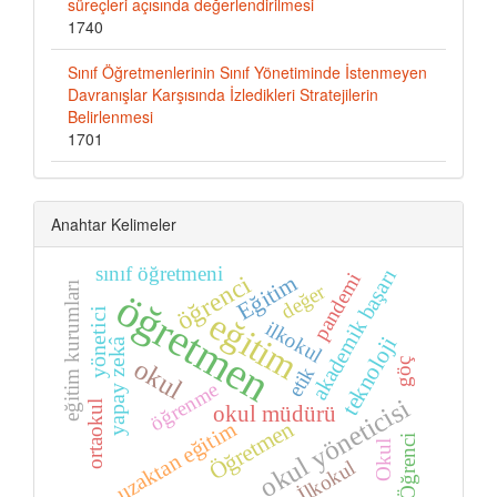
süreçleri açısında değerlendirilmesi
1740
Sınıf Öğretmenlerinin Sınıf Yönetiminde İstenmeyen
Davranışlar Karşısında İzledikleri Stratejilerin
Belirlenmesi
1701
Anahtar Kelimeler
sınıf öğretmeni
akademik başarı
pandemi
öğrenci
Eğitim
değer
eğitim kurumları
öğretmen
eğitim
yönetici
ilkokul
teknoloji
yapay zekâ
okul
göç
etik
öğrenme
okul yöneticisi
ortaokul
okul müdürü
Öğretmen
uzaktan eğitim
Öğrenci
Okul
İlkokul