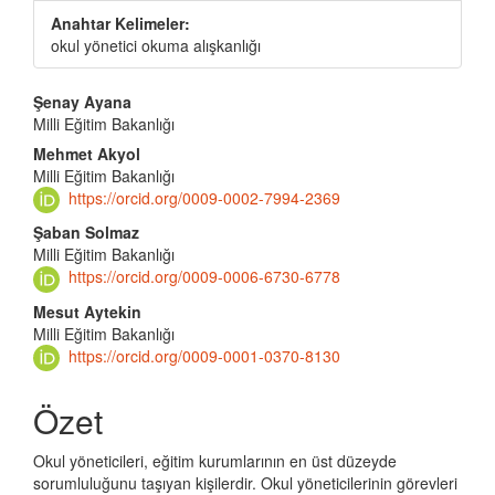
Anahtar Kelimeler:
okul yönetici okuma alışkanlığı
Main
Şenay Ayana
Milli Eğitim Bakanlığı
Article
Mehmet Akyol
Content
Milli Eğitim Bakanlığı
https://orcid.org/0009-0002-7994-2369
Şaban Solmaz
Milli Eğitim Bakanlığı
https://orcid.org/0009-0006-6730-6778
Mesut Aytekin
Milli Eğitim Bakanlığı
https://orcid.org/0009-0001-0370-8130
Özet
Okul yöneticileri, eğitim kurumlarının en üst düzeyde
sorumluluğunu taşıyan kişilerdir. Okul yöneticilerinin görevleri