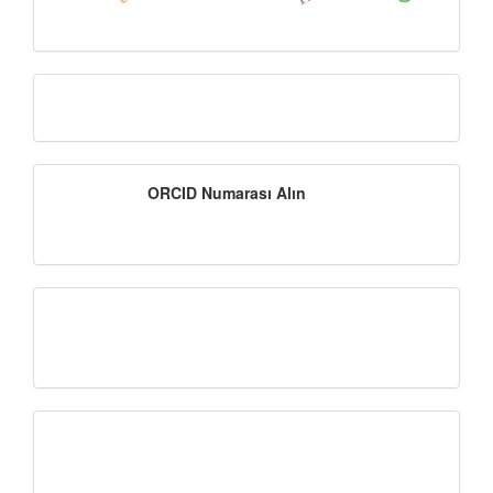
Instagram
ORCID
ORCID Numarası Alın
Numarası
Alın
intihal
Zenodo-
DOI