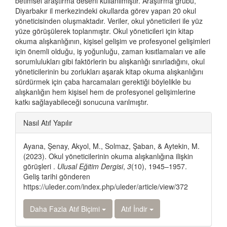
betimsel araştırma deseni kullanılmıştır. Araştırma grubu,
Diyarbakır il merkezindeki okullarda görev yapan 20 okul
yöneticisinden oluşmaktadır. Veriler, okul yöneticileri ile yüz
yüze görüşülerek toplanmıştır. Okul yöneticileri için kitap
okuma alışkanlığının, kişisel gelişim ve profesyonel gelişimleri
için önemli olduğu, iş yoğunluğu, zaman kısıtlamaları ve aile
sorumlulukları gibi faktörlerin bu alışkanlığı sınırladığını, okul
yöneticilerinin bu zorlukları aşarak kitap okuma alışkanlığını
sürdürmek için çaba harcamaları gerektiği böylelikle bu
alışkanlığın hem kişisel hem de profesyonel gelişimlerine
katkı sağlayabileceği sonucuna varılmıştır.
Article
Nasıl Atıf Yapılır
Details
Ayana, Şenay, Akyol, M., Solmaz, Şaban, & Aytekin, M.
(2023). Okul yöneticilerinin okuma alışkanlığına ilişkin
görüşleri .
Ulusal Eğitim Dergisi
,
3
(10), 1945–1957.
Geliş tarihi gönderen
https://uleder.com/index.php/uleder/article/view/372
Daha Fazla Atıf Biçimi
Atıf İndir