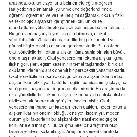
arasında, okulun vizyonunu belirlemek, eğitim-öğretim
faaliyetlerini planlamak, yürütmek ve değerlendirmek,
öğrenci, öğretmen ve veli ile iletişimi sağlamak, okulun fiziki
ve teknolojik altyapısını geliştirmek, okulun kalite
standartlarını yükseltmek gibi pek çok husus bulunmaktadır.
Bu görevleri başarıyla yerine getirebilmek için okul
yöneticilerinin sürekli olarak kendilerini geliştirmeleri ve
güncel bilgilere sahip olmaları gerekmektedir. Bu noktada,
okul yöneticilerinin okuma alışkanlığına sahip olmaları büyük
önem taşımaktadır. Okul yöneticilerinin okuma alışkanlığına
ilişkin görüşleri, eğitim sisteminin temel taşlarından biri olan
okulların liderleri olarak önemli bir perspektifi yansıtmaktadır.
Okul yöneticilerinin sahip olduğu okuma alışkanlıkları ve bu
alışkanlıkları etkileyen faktörler, eğitim camiasının iç işleyişine
ve öğrenci başarısına doğrudan etki edebilir. Bu araştırmada,
okul yöneticilerinin okuma alışkanlıklarına ve bu alışkanlıkları
etkileyen faktörlere dair görüşleri incelenmiştir. Okul
yöneticilerinin hangi tür kitapları tercih ettikleri, neden okuma
alışkanlıklarının önemli olduğu, cinsiyet, kıdem yılı, medeni
durum gibi faktörlerin bu alışkanlıkları nasıl etkilediği gibi
konular ele alınmıştır. Bu çalışma nitel bir araştırma olup
tarama yöntemi kullanılmıştır. Araştırma deseni olarak da