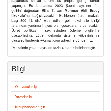
dayanarak sosyal sorumluluk projesi gereği ücretli
yapmıştır. Bu kapsamda 2023 Şubat sayısının tüm
gelirini doğrudan Bitlis Tatvan
Mehmet Akif Ersoy
İlkokulu
'na bağışlayacaktır. Belirlenen ücret makale
başı 800 TL dir.* Elde edilen gelir, okul aile birliği
tarafından yardıma ihtiyacı olan çocuklara harcanacaktır.
Ücret politikası sekmesinden ödeme bilgilerine
ulaşabilirsiniz. Lütfen dekontu sisteme yükleyiniz ve
ulusalegitimdergisi@gmail.com adresine gönderiniz.
*Makalede yazar sayısı en fazla 4 olarak belirlenmiştir.
Bilgi
Okuyucular İçin
Yazarlar İçin
Kütüphaneciler İçin