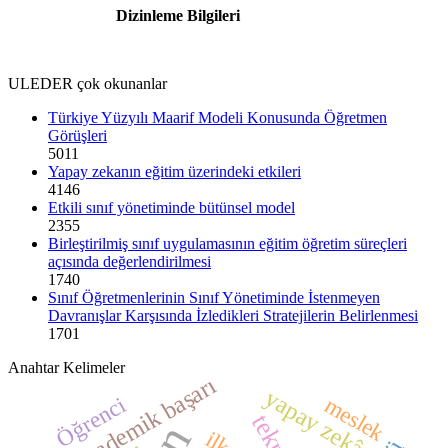
Dizinleme Bilgileri
ULEDER çok okunanlar
Türkiye Yüzyılı Maarif Modeli Konusunda Öğretmen
Görüşleri
5011
Yapay zekanın eğitim üzerindeki etkileri
4146
Etkili sınıf yönetiminde bütünsel model
2355
Birleştirilmiş sınıf uygulamasının eğitim öğretim süreçleri
açısında değerlendirilmesi
1740
Sınıf Öğretmenlerinin Sınıf Yönetiminde İstenmeyen
Davranışlar Karşısında İzledikleri Stratejilerin Belirlenmesi
1701
Anahtar Kelimeler
akademik başarı
yapay zekâ
meslek
Öğrenci