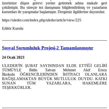
üzerimize düşen görevi yerine getirmek adına makale geri
çekilmiştir. Bu süreçte tez danışmanı bilgilendirilmiş ve yazarların
kurumları ile yazışmalar başlamıştır. Dergimiz ilgililerine duyurulur.
https://uleder.com/index.php/uleder/article/view/225
Editör Kurulu
Sosyal Sorumluluk Projesi-2 Tamamlanmıştır
24 Ocak 2023
ULEDER'İN ŞUBAT SAYISINDAN ELDE ETTİĞİ GELİRİ
TÜMÜYLE Bitlis Tatvan Mehmet Akif Ersoy
İlkokulu ÖĞRENCİLERİNDEN İHTİYACI OLANLARA
BAĞIŞLAMAKTAN BÜYÜK MUTLULUK DUYDU. KATKI
SUNAN TÜM YAZARLARA, HAKEMLERE
TEŞEKKÜRLER.