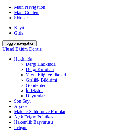
Main Navigation
Main Content
Sidebar
Kayıt
Giriş
Toggle navigation
Ulusal Eğitim Dergisi
Hakkında
Dergi Hakkında
Dergi Kurulları
Yayın Etiği ve İlkeleri
Gizlilik Bildirimi
Gönderiler
İndeksler
Duyurular
Son Sayı
Arşivler
Makale Şablonu ve Formlar
Açık Erişim Politikası
Hakemlik Başvurusu
İletişim