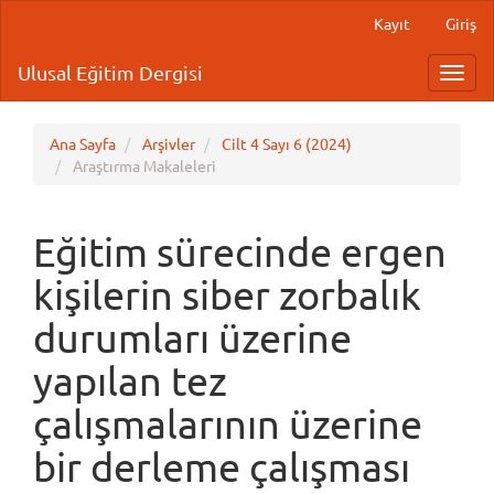
Main
Kayıt
Giriş
Navigation
Main
Ulusal Eğitim Dergisi
Toggl
Content
navig
Sidebar
Ana Sayfa
Arşivler
Cilt 4 Sayı 6 (2024)
Araştırma Makaleleri
Eğitim sürecinde ergen
kişilerin siber zorbalık
durumları üzerine
yapılan tez
çalışmalarının üzerine
bir derleme çalışması