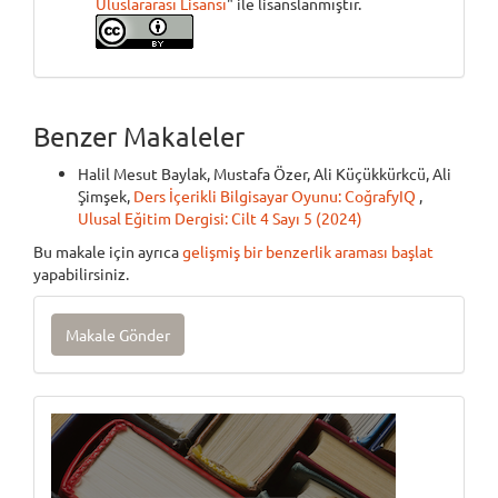
Uluslararası Lisansı
" ile lisanslanmıştır.
Benzer Makaleler
Halil Mesut Baylak, Mustafa Özer, Ali Küçükkürkcü, Ali
Şimşek,
Ders İçerikli Bilgisayar Oyunu: CoğrafyIQ
,
Ulusal Eğitim Dergisi: Cilt 4 Sayı 5 (2024)
Bu makale için ayrıca
gelişmiş bir benzerlik araması başlat
yapabilirsiniz.
Makale
Makale Gönder
Gönder
Onlinebasım