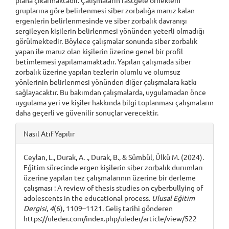
gruplarına göre belirlenmesi siber zorbalığa maruz kalan
ergenlerin belirlenmesinde ve siber zorbalık davranışı
sergileyen kişilerin belirlenmesi yönünden yeterli olmadığı
görülmektedir. Böylece çalışmalar sonunda siber zorbalık
yapan ile maruz olan kişilerin üzerine genel bir profil
betimlemesi yapılamamaktadır. Yapılan çalışmada siber
zorbalık üzerine yapılan tezlerin olumlu ve olumsuz
yönlerinin belirlenmesi yönünden diğer çalışmalara katkı
sağlayacaktır. Bu bakımdan çalışmalarda, uygulamadan önce
uygulama yeri ve kişiler hakkında bilgi toplanması çalışmaların
daha geçerli ve güvenilir sonuçlar verecektir.
Article
Nasıl Atıf Yapılır
Details
Ceylan, L., Durak, A. ., Durak, B., & Sümbül, Ülkü M. (2024).
Eğitim sürecinde ergen kişilerin siber zorbalık durumları
üzerine yapılan tez çalışmalarının üzerine bir derleme
çalışması : A review of thesis studies on cyberbullying of
adolescents in the educational process.
Ulusal Eğitim
Dergisi
,
4
(6), 1109–1121. Geliş tarihi gönderen
https://uleder.com/index.php/uleder/article/view/522