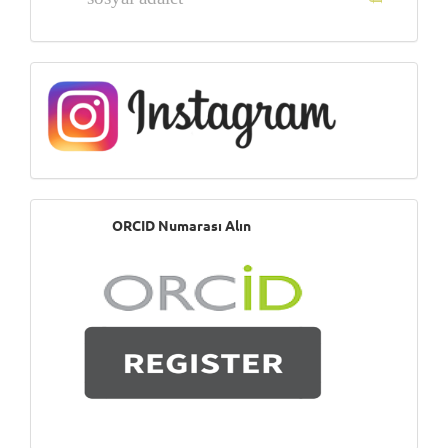
Instagram
ORCID
ORCID Numarası Alın
Numarası
Alın