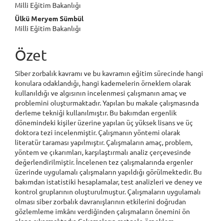
Milli Eğitim Bakanlığı
Ülkü Meryem Sümbül
Milli Eğitim Bakanlığı
Özet
Siber zorbalık kavramı ve bu kavramın eğitim sürecinde hangi
konulara odaklandığı, hangi kademelerin örneklem olarak
kullanıldığı ve algısının incelenmesi çalışmanın amaç ve
problemini oluşturmaktadır. Yapılan bu makale çalışmasında
derleme tekniği kullanılmıştır. Bu bakımdan ergenlik
dönemindeki kişiler üzerine yapılan üç yüksek lisans ve üç
doktora tezi incelenmiştir. Çalışmanın yöntemi olarak
literatür taraması yapılmıştır. Çalışmaların amaç, problem,
yöntem ve çıkarımları, karşılaştırmalı analiz çerçevesinde
değerlendirilmiştir. İncelenen tez çalışmalarında ergenler
üzerinde uygulamalı çalışmaların yapıldığı görülmektedir. Bu
bakımdan istatistiki hesaplamalar, test analizleri ve deney ve
kontrol gruplarının oluşturulmuştur. Çalışmaların uygulamalı
olması siber zorbalık davranışlarının etkilerini doğrudan
gözlemleme imkânı verdiğinden çalışmaların önemini ön
plana çıkarmaktadır. Çalışmaların rastgele örneklem