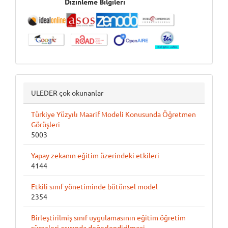
İndeksler
Dizinleme Bilgileri
ULEDER çok okunanlar
Türkiye Yüzyılı Maarif Modeli Konusunda Öğretmen
Görüşleri
5003
Yapay zekanın eğitim üzerindeki etkileri
4144
Etkili sınıf yönetiminde bütünsel model
2354
Birleştirilmiş sınıf uygulamasının eğitim öğretim
süreçleri açısında değerlendirilmesi