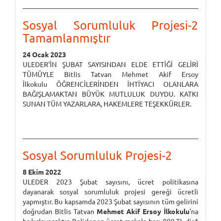
Sosyal Sorumluluk Projesi-2
Tamamlanmıştır
24 Ocak 2023
ULEDER'İN ŞUBAT SAYISINDAN ELDE ETTİĞİ GELİRİ
TÜMÜYLE Bitlis Tatvan Mehmet Akif Ersoy
İlkokulu ÖĞRENCİLERİNDEN İHTİYACI OLANLARA
BAĞIŞLAMAKTAN BÜYÜK MUTLULUK DUYDU. KATKI
SUNAN TÜM YAZARLARA, HAKEMLERE TEŞEKKÜRLER.
Sosyal Sorumluluk Projesi-2
8 Ekim 2022
ULEDER 2023 Şubat sayısını, ücret politikasına
dayanarak sosyal sorumluluk projesi gereği ücretli
yapmıştır. Bu kapsamda 2023 Şubat sayısının tüm gelirini
doğrudan Bitlis Tatvan
Mehmet Akif Ersoy İlkokulu
'na
bağışlayacaktır. Belirlenen ücret makale başı 800 TL dir.*