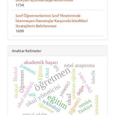
1734
Sınıf Öğretmenlerinin Sınıf Yönetiminde
İstenmeyen Davranışlar Karşısında İzledikleri
Stratejilerin Belirlenmesi
1699
Anahtar Kelimeler
akademik başarı
nitel araştırma
pandemi
göç
öğretmen
Eğitim
İlkokul
Okul
uzaktan eğitim
Öğretmen
liderlik
yapay zekâ
yönetici
okul müdürü
okul yöneticisi
değer
ilkokul
eğitim
etik
okul
farkındalık
öğrenci
meslek
teknoloji
öğrenme
Türkiye
sosyal adalet