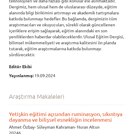
teknolojileri ve daha fazlası gibi konular ele alınmaktadır.
Dergimiz, hem ulusal hem de uluslararası düzeyde, eğitim
alanında bilgi birikimini artırmayı ve akademik tartışmalara
katkıda bulunmayı hedefler. Bu bağlamda, dergimizin tüm
araştırmacıları ve okuyucuları, sürekli olarak güncellenen
içeriklere erişim sağlayarak, eğitim alanındaki en son
yeniliklerden haberdar olabileceklerdir. Ulusal Eğitim Dergisi,
bilimsel mükemmeliyeti ve araştırma kalitesini ön planda
tutarak, eğitim araştırmalarına katkıda bulunmayı
sürdürecektir.
Editör Ekibi
Yayınlanmış:
19.09.2024
Araştırma Makaleleri
Yetişkin eğitimi açısından ruminasyon, sıkıntıya
dayanma ve bilişsel esnekliğin incelenmesi
Ahmet Özbay- Süleyman Kahraman- Nuran Altun
20246