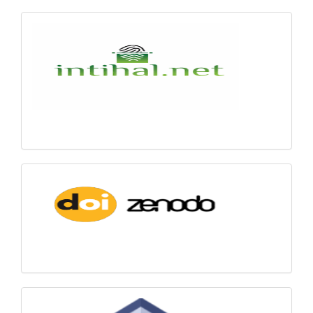
intihal
Zenodo-
DOI
Ödeme