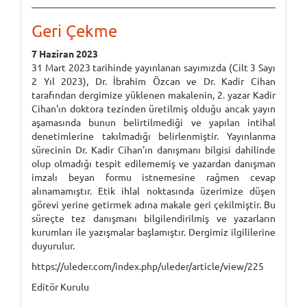
Geri Çekme
7 Haziran 2023
31 Mart 2023 tarihinde yayınlanan sayımızda (Cilt 3 Sayı
2 Yıl 2023), Dr. İbrahim Özcan ve Dr. Kadir Cihan
tarafından dergimize yüklenen makalenin, 2. yazar Kadir
Cihan'ın doktora tezinden üretilmiş olduğu ancak yayın
aşamasında bunun belirtilmediği ve yapılan intihal
denetimlerine takılmadığı belirlenmiştir. Yayınlanma
sürecinin Dr. Kadir Cihan'ın danışmanı bilgisi dahilinde
olup olmadığı tespit edilememiş ve yazardan danışman
imzalı beyan formu istnemesine rağmen cevap
alınamamıştır. Etik ihlal noktasında üzerimize düşen
görevi yerine getirmek adına makale geri çekilmiştir. Bu
süreçte tez danışmanı bilgilendirilmiş ve yazarların
kurumları ile yazışmalar başlamıştır. Dergimiz ilgililerine
duyurulur.
https://uleder.com/index.php/uleder/article/view/225
Editör Kurulu