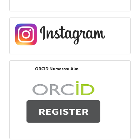
Instagram
ORCID
ORCID Numarası Alın
Numarası
Alın