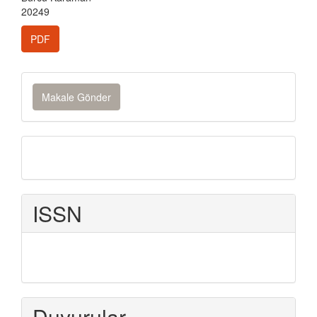
20249
PDF
Makale
Makale Gönder
Gönder
Onlinebasım
ISSN
Duyurular