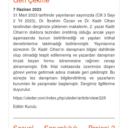
7 Haziran 2023
31 Mart 2023 tarihinde yayınlanan sayımızda (Cilt 3 Sayı
2 Yıl 2023), Dr. İbrahim Özcan ve Dr. Kadir Cihan
tarafından dergimize yüklenen makalenin, 2. yazar Kadir
Cihan'ın doktora tezinden üretilmiş olduğu ancak yayın
aşamasında bunun belirtilmediği ve yapılan intihal
denetimlerine takılmadığı belirlenmiştir. Yayınlanma
sürecinin Dr. Kadir Cihan'ın danışmanı bilgisi dahilinde
olup olmadığı tespit edilememiş ve yazardan danışman
imzalı beyan formu istnemesine rağmen cevap
alınamamıştır. Etik ihlal noktasında üzerimize düşen
görevi yerine getirmek adına makale geri çekilmiştir. Bu
süreçte tez danışmanı bilgilendirilmiş ve yazarların
kurumları ile yazışmalar başlamıştır. Dergimiz ilgililerine
duyurulur.
https://uleder.com/index.php/uleder/article/view/225
Editör Kurulu
Sosyal Sorumluluk Projesi-2