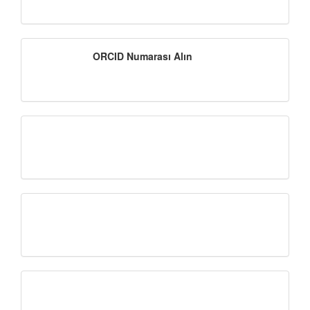
Instagram
ORCID
ORCID Numarası Alın
Numarası
Alın
intihal
Zenodo-
DOI
Ödeme