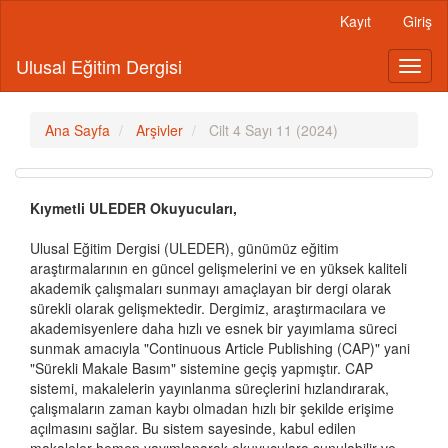
Main
Kayıt
Giriş
Navigation
Main
Ulusal Eğitim Dergisi
Toggl
Content
naviga
Sidebar
Ana Sayfa
Arşivler
Cilt 4 Sayı 11 (2024)
Kıymetli ULEDER Okuyucuları,
Ulusal Eğitim Dergisi (ULEDER), günümüz eğitim
araştırmalarının en güncel gelişmelerini ve en yüksek kaliteli
akademik çalışmaları sunmayı amaçlayan bir dergi olarak
sürekli olarak gelişmektedir. Dergimiz, araştırmacılara ve
akademisyenlere daha hızlı ve esnek bir yayımlama süreci
sunmak amacıyla "Continuous Article Publishing (CAP)" yani
"Sürekli Makale Basım" sistemine geçiş yapmıştır. CAP
sistemi, makalelerin yayınlanma süreçlerini hızlandırarak,
çalışmaların zaman kaybı olmadan hızlı bir şekilde erişime
açılmasını sağlar. Bu sistem sayesinde, kabul edilen