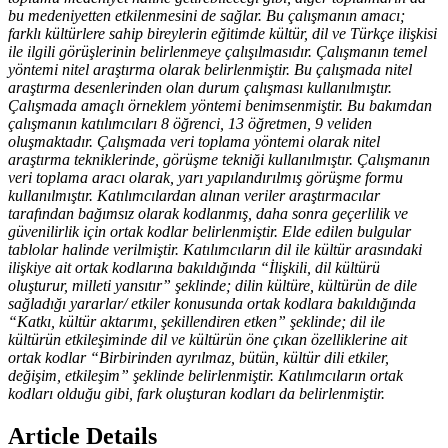
bu medeniyetten etkilenmesini de sağlar. Bu çalışmanın amacı;
farklı kültürlere sahip bireylerin eğitimde kültür, dil ve Türkçe ilişkisi
ile ilgili görüşlerinin belirlenmeye çalışılmasıdır. Çalışmanın temel
yöntemi nitel araştırma olarak belirlenmiştir. Bu çalışmada nitel
araştırma desenlerinden olan durum çalışması kullanılmıştır.
Çalışmada amaçlı örneklem yöntemi benimsenmiştir. Bu bakımdan
çalışmanın katılımcıları 8 öğrenci, 13 öğretmen, 9 veliden
oluşmaktadır. Çalışmada veri toplama yöntemi olarak nitel
araştırma tekniklerinde, görüşme tekniği kullanılmıştır. Çalışmanın
veri toplama aracı olarak, yarı yapılandırılmış görüşme formu
kullanılmıştır. Katılımcılardan alınan veriler araştırmacılar
tarafından bağımsız olarak kodlanmış, daha sonra geçerlilik ve
güvenilirlik için ortak kodlar belirlenmiştir. Elde edilen bulgular
tablolar halinde verilmiştir. Katılımcıların dil ile kültür arasındaki
ilişkiye ait ortak kodlarına bakıldığında “İlişkili, dil kültürü
oluşturur, milleti yansıtır” şeklinde; dilin kültüre, kültürün de dile
sağladığı yararlar/ etkiler konusunda ortak kodlara bakıldığında
“Katkı, kültür aktarımı, şekillendiren etken” şeklinde; dil ile
kültürün etkileşiminde dil ve kültürün öne çıkan özelliklerine ait
ortak kodlar “Birbirinden ayrılmaz, bütün, kültür dili etkiler,
değişim, etkileşim” şeklinde belirlenmiştir. Katılımcıların ortak
kodları olduğu gibi, fark oluşturan kodları da belirlenmiştir.
Article Details