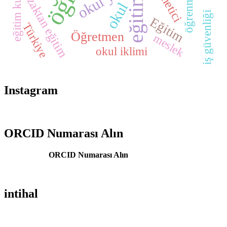
eğitim kurumları
yönetici
uzaktan eğitim
öğrenme
eğitim
okul
iş güvenliği
Eğitim
Türkiye
Öğretmen
meslek
okul iklimi
Instagram
ORCID Numarası Alın
ORCID Numarası Alın
intihal