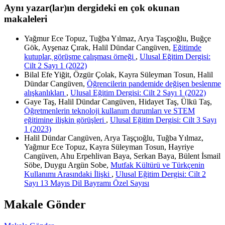
Aynı yazar(lar)ın dergideki en çok okunan
makaleleri
Yağmur Ece Topuz, Tuğba Yılmaz, Arya Taşçıoğlu, Buğçe
Gök, Ayşenaz Çırak, Halil Dündar Cangüven,
Eğitimde
kutuplar, görüşme çalışması örneği
,
Ulusal Eğitim Dergisi:
Cilt 2 Sayı 1 (2022)
Bilal Efe Yiğit, Özgür Çolak, Kayra Süleyman Tosun, Halil
Dündar Cangüven,
Öğrencilerin pandemide değişen beslenme
alışkanlıkları
,
Ulusal Eğitim Dergisi: Cilt 2 Sayı 1 (2022)
Gaye Taş, Halil Dündar Cangüven, Hidayet Taş, Ülkü Taş,
Öğretmenlerin teknoloji kullanım durumları ve STEM
eğitimine ilişkin görüşleri
,
Ulusal Eğitim Dergisi: Cilt 3 Sayı
1 (2023)
Halil Dündar Cangüven, Arya Taşçıoğlu, Tuğba Yılmaz,
Yağmur Ece Topuz, Kayra Süleyman Tosun, Hayriye
Cangüven, Ahu Erpehlivan Baya, Serkan Baya, Bülent İsmail
Söbe, Duygu Argün Sobe,
Mutfak Kültürü ve Türkçenin
Kullanımı Arasındaki İlişki
,
Ulusal Eğitim Dergisi: Cilt 2
Sayı 13 Mayıs Dil Bayramı Özel Sayısı
Makale Gönder