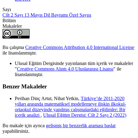
Sayı
Cilt 2 Sayı 13 Mayıs Dil Bayramı Özel Sayısı
Bölüm
Makaleler
Bu çalışma
Creative Commons Attribution 4.0 International License
ile lisanslanmıştır.
Ulusal Eğitim Dergisinde yayınlanan tüm içerik ve makaleler
"
Creative Commons Alıntı 4.0 Uluslararası Lisansı
" ile
lisanslanmıştır.
Benzer Makaleler
Perihan Dinç Artut, Nihat Yetkin,
Türkiye’de 2011-2020
yılları arasında matematiksel modellemeye ilişkin ilkokul-
ortaokul düzeyinde yapılmış çalışmalardaki eğilimler: Bir
içerik analizi
,
Ulusal Eğitim Dergisi: Cilt 2 Sayı 2 (2022)
Bu makale için ayrıca
gelişmiş bir benzerlik araması başlat
yapabilirsiniz.