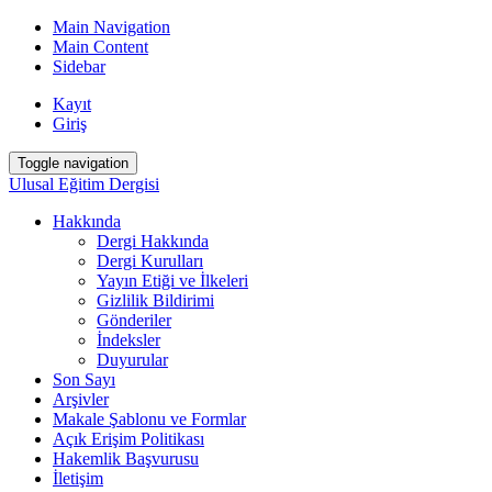
Main Navigation
Main Content
Sidebar
Kayıt
Giriş
Toggle navigation
Ulusal Eğitim Dergisi
Hakkında
Dergi Hakkında
Dergi Kurulları
Yayın Etiği ve İlkeleri
Gizlilik Bildirimi
Gönderiler
İndeksler
Duyurular
Son Sayı
Arşivler
Makale Şablonu ve Formlar
Açık Erişim Politikası
Hakemlik Başvurusu
İletişim