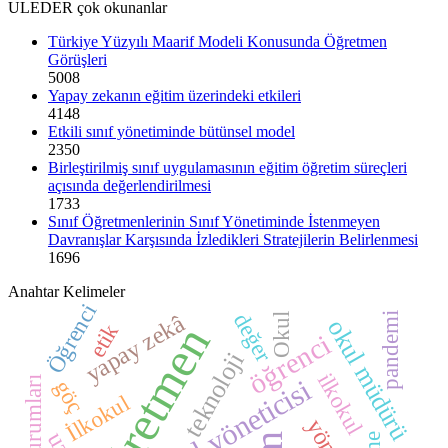
ULEDER çok okunanlar
Türkiye Yüzyılı Maarif Modeli Konusunda Öğretmen
Görüşleri
5008
Yapay zekanın eğitim üzerindeki etkileri
4148
Etkili sınıf yönetiminde bütünsel model
2350
Birleştirilmiş sınıf uygulamasının eğitim öğretim süreçleri
açısında değerlendirilmesi
1733
Sınıf Öğretmenlerinin Sınıf Yönetiminde İstenmeyen
Davranışlar Karşısında İzledikleri Stratejilerin Belirlenmesi
1696
Anahtar Kelimeler
Öğrenci
değer
yapay zekâ
pandemi
Okul
okul müdürü
öğretmen
etik
öğrenci
teknoloji
ilkokul
okul yöneticisi
göç
İlkokul