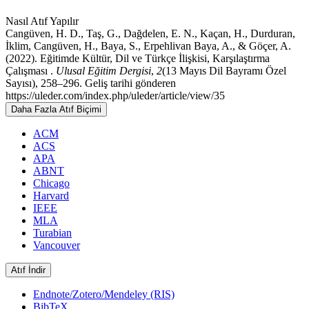
Nasıl Atıf Yapılır
Cangüven, H. D., Taş, G., Dağdelen, E. N., Kaçan, H., Durduran,
İklim, Cangüven, H., Baya, S., Erpehlivan Baya, A., & Göçer, A.
(2022). Eğitimde Kültür, Dil ve Türkçe İlişkisi, Karşılaştırma
Çalışması .
Ulusal Eğitim Dergisi
,
2
(13 Mayıs Dil Bayramı Özel
Sayısı), 258–296. Geliş tarihi gönderen
https://uleder.com/index.php/uleder/article/view/35
Daha Fazla Atıf Biçimi
ACM
ACS
APA
ABNT
Chicago
Harvard
IEEE
MLA
Turabian
Vancouver
Atıf İndir
Endnote/Zotero/Mendeley (RIS)
BibTeX