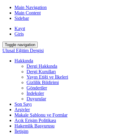
Main Navigation
Main Content
Sidebar
Kayıt
Giriş
Toggle navigation
Ulusal Eğitim Dergisi
Hakkında
Dergi Hakkında
Dergi Kurulları
Yayın Etiği ve İlkeleri
Gizlilik Bildirimi
Gönderiler
İndeksler
Duyurular
Son Sayı
Arşivler
Makale Şablonu ve Formlar
Açık Erişim Politikası
Hakemlik Başvurusu
İletişim