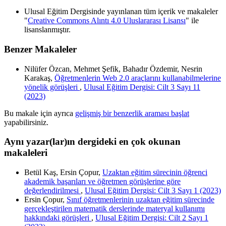
Ulusal Eğitim Dergisinde yayınlanan tüm içerik ve makaleler
"
Creative Commons Alıntı 4.0 Uluslararası Lisansı
" ile
lisanslanmıştır.
Benzer Makaleler
Nilüfer Özcan, Mehmet Şefik, Bahadır Özdemir, Nesrin
Karakaş,
Öğretmenlerin Web 2.0 araçlarını kullanabilmelerine
yönelik görüşleri
,
Ulusal Eğitim Dergisi: Cilt 3 Sayı 11
(2023)
Bu makale için ayrıca
gelişmiş bir benzerlik araması başlat
yapabilirsiniz.
Aynı yazar(lar)ın dergideki en çok okunan
makaleleri
Betül Kaş, Ersin Çopur,
Uzaktan eğitim sürecinin öğrenci
akademik başarıları ve öğretmen görüşlerine göre
değerlendirilmesi
,
Ulusal Eğitim Dergisi: Cilt 3 Sayı 1 (2023)
Ersin Çopur,
Sınıf öğretmenlerinin uzaktan eğitim sürecinde
gerçekleştirilen matematik derslerinde materyal kullanımı
hakkındaki görüşleri
,
Ulusal Eğitim Dergisi: Cilt 2 Sayı 1