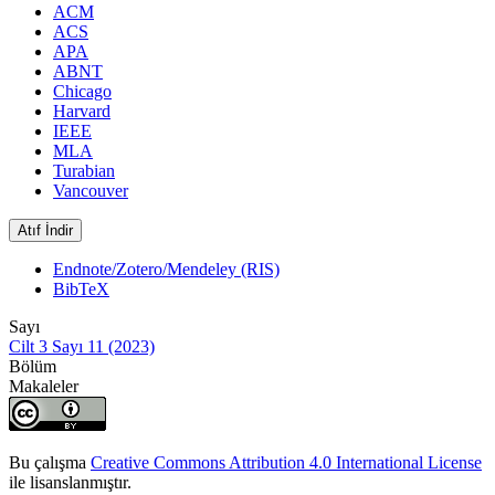
ACM
ACS
APA
ABNT
Chicago
Harvard
IEEE
MLA
Turabian
Vancouver
Atıf İndir
Endnote/Zotero/Mendeley (RIS)
BibTeX
Sayı
Cilt 3 Sayı 11 (2023)
Bölüm
Makaleler
Bu çalışma
Creative Commons Attribution 4.0 International License
ile lisanslanmıştır.