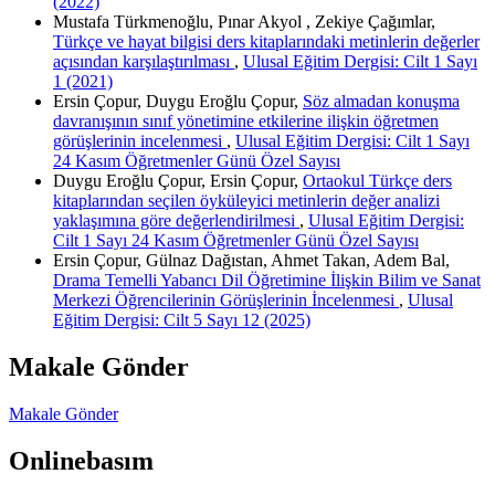
(2022)
Mustafa Türkmenoğlu, Pınar Akyol , Zekiye Çağımlar,
Türkçe ve hayat bilgisi ders kitaplarındaki metinlerin değerler
açısından karşılaştırılması
,
Ulusal Eğitim Dergisi: Cilt 1 Sayı
1 (2021)
Ersin Çopur, Duygu Eroğlu Çopur,
Söz almadan konuşma
davranışının sınıf yönetimine etkilerine ilişkin öğretmen
görüşlerinin incelenmesi
,
Ulusal Eğitim Dergisi: Cilt 1 Sayı
24 Kasım Öğretmenler Günü Özel Sayısı
Duygu Eroğlu Çopur, Ersin Çopur,
Ortaokul Türkçe ders
kitaplarından seçilen öyküleyici metinlerin değer analizi
yaklaşımına göre değerlendirilmesi
,
Ulusal Eğitim Dergisi:
Cilt 1 Sayı 24 Kasım Öğretmenler Günü Özel Sayısı
Ersin Çopur, Gülnaz Dağıstan, Ahmet Takan, Adem Bal,
Drama Temelli Yabancı Dil Öğretimine İlişkin Bilim ve Sanat
Merkezi Öğrencilerinin Görüşlerinin İncelenmesi
,
Ulusal
Eğitim Dergisi: Cilt 5 Sayı 12 (2025)
Makale Gönder
Makale Gönder
Onlinebasım