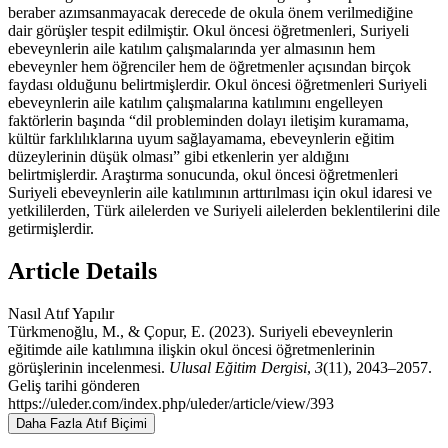
beraber azımsanmayacak derecede de okula önem verilmediğine
dair görüşler tespit edilmiştir. Okul öncesi öğretmenleri, Suriyeli
ebeveynlerin aile katılım çalışmalarında yer almasının hem
ebeveynler hem öğrenciler hem de öğretmenler açısından birçok
faydası olduğunu belirtmişlerdir. Okul öncesi öğretmenleri Suriyeli
ebeveynlerin aile katılım çalışmalarına katılımını engelleyen
faktörlerin başında “dil probleminden dolayı iletişim kuramama,
kültür farklılıklarına uyum sağlayamama, ebeveynlerin eğitim
düzeylerinin düşük olması” gibi etkenlerin yer aldığını
belirtmişlerdir. Araştırma sonucunda, okul öncesi öğretmenleri
Suriyeli ebeveynlerin aile katılımının arttırılması için okul idaresi ve
yetkililerden, Türk ailelerden ve Suriyeli ailelerden beklentilerini dile
getirmişlerdir.
Article Details
Nasıl Atıf Yapılır
Türkmenoğlu, M., & Çopur, E. (2023). Suriyeli ebeveynlerin
eğitimde aile katılımına ilişkin okul öncesi öğretmenlerinin
görüşlerinin incelenmesi.
Ulusal Eğitim Dergisi
,
3
(11), 2043–2057.
Geliş tarihi gönderen
https://uleder.com/index.php/uleder/article/view/393
Daha Fazla Atıf Biçimi