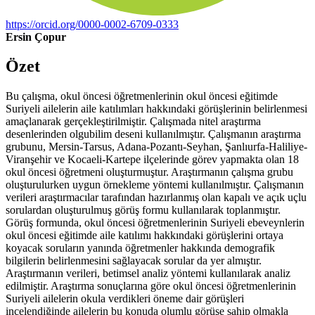
https://orcid.org/0000-0002-6709-0333
Ersin Çopur
Özet
Bu çalışma, okul öncesi öğretmenlerinin okul öncesi eğitimde
Suriyeli ailelerin aile katılımları hakkındaki görüşlerinin belirlenmesi
amaçlanarak gerçekleştirilmiştir. Çalışmada nitel araştırma
desenlerinden olgubilim deseni kullanılmıştır. Çalışmanın araştırma
grubunu, Mersin-Tarsus, Adana-Pozantı-Seyhan, Şanlıurfa-Haliliye-
Viranşehir ve Kocaeli-Kartepe ilçelerinde görev yapmakta olan 18
okul öncesi öğretmeni oluşturmuştur. Araştırmanın çalışma grubu
oluşturulurken uygun örnekleme yöntemi kullanılmıştır. Çalışmanın
verileri araştırmacılar tarafından hazırlanmış olan kapalı ve açık uçlu
sorulardan oluşturulmuş görüş formu kullanılarak toplanmıştır.
Görüş formunda, okul öncesi öğretmenlerinin Suriyeli ebeveynlerin
okul öncesi eğitimde aile katılımı hakkındaki görüşlerini ortaya
koyacak soruların yanında öğretmenler hakkında demografik
bilgilerin belirlenmesini sağlayacak sorular da yer almıştır.
Araştırmanın verileri, betimsel analiz yöntemi kullanılarak analiz
edilmiştir. Araştırma sonuçlarına göre okul öncesi öğretmenlerinin
Suriyeli ailelerin okula verdikleri öneme dair görüşleri
incelendiğinde ailelerin bu konuda olumlu görüşe sahip olmakla