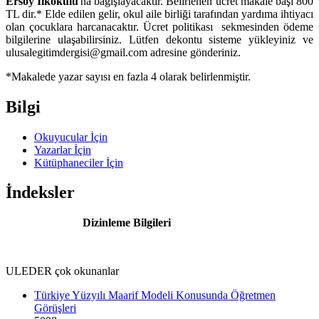
Ersoy İlkokulu
'na bağışlayacaktır. Belirlenen ücret makale başı 800
TL dir.* Elde edilen gelir, okul aile birliği tarafından yardıma ihtiyacı
olan çocuklara harcanacaktır. Ücret politikası sekmesinden ödeme
bilgilerine ulaşabilirsiniz. Lütfen dekontu sisteme yükleyiniz ve
ulusalegitimdergisi@gmail.com adresine gönderiniz.
*Makalede yazar sayısı en fazla 4 olarak belirlenmiştir.
Bilgi
Okuyucular İçin
Yazarlar İçin
Kütüphaneciler İçin
İndeksler
Dizinleme Bilgileri
ULEDER çok okunanlar
Türkiye Yüzyılı Maarif Modeli Konusunda Öğretmen
Görüşleri