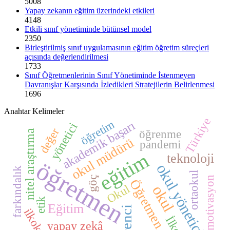
5008
Yapay zekanın eğitim üzerindeki etkileri
4148
Etkili sınıf yönetiminde bütünsel model
2350
Birleştirilmiş sınıf uygulamasının eğitim öğretim süreçleri
açısında değerlendirilmesi
1733
Sınıf Öğretmenlerinin Sınıf Yönetiminde İstenmeyen
Davranışlar Karşısında İzledikleri Stratejilerin Belirlenmesi
1696
Anahtar Kelimeler
Türkiye
öğretim
akademik başarı
yönetici
değer
öğrenme
nitel araştırma
okul müdürü
pandemi
eğitim
teknoloji
öğretmen
okul yöneticisi
farkındalık
ortaokul
motivasyon
göç
Öğretmen
Okul
okul
etik
Eğitim
öğrenci
ilkokul
yapay zekâ